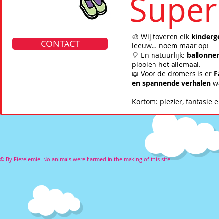
Super 
🎨 Wij toveren elk
kinderg
CONTACT
leeuw… noem maar op!
🎈 En natuurlijk:
ballonne
plooien het allemaal.
📖 Voor de dromers is er
F
en spannende verhalen
wa
Kortom: plezier, fantasie 
© By Fiezelemie. No animals were harmed in the making of this site.